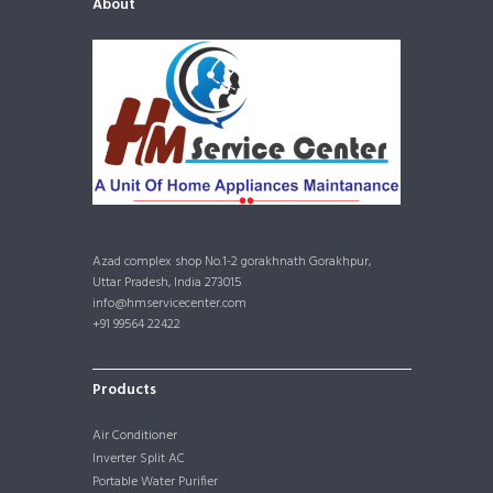
About
Azad complex shop No.1-2 gorakhnath Gorakhpur,
Uttar Pradesh, India 273015
info@hmservicecenter.com
+91 99564 22422
Products
Air Conditioner
Inverter Split AC
Portable Water Purifier