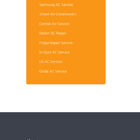
Samsung AC Service
Smart Air Conditioners
Central Air Service
Daikin AC Repair
Fridge Repair Service
In-Duct AC Service
LG AC Service
Onida AC Service