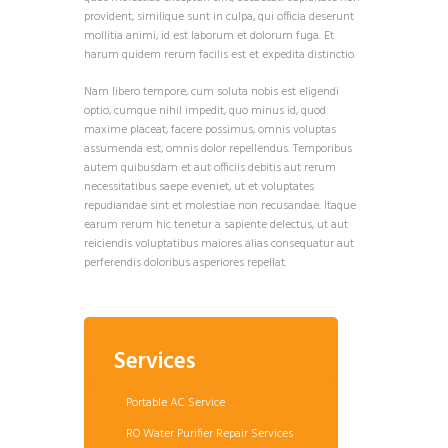
provident, similique sunt in culpa, qui officia deserunt
mollitia animi, id est laborum et dolorum fuga. Et
harum quidem rerum facilis est et expedita distinctio.
Nam libero tempore, cum soluta nobis est eligendi
optio, cumque nihil impedit, quo minus id, quod
maxime placeat, facere possimus, omnis voluptas
assumenda est, omnis dolor repellendus. Temporibus
autem quibusdam et aut officiis debitis aut rerum
necessitatibus saepe eveniet, ut et voluptates
repudiandae sint et molestiae non recusandae. Itaque
earum rerum hic tenetur a sapiente delectus, ut aut
reiciendis voluptatibus maiores alias consequatur aut
perferendis doloribus asperiores repellat.
Services
Portable AC Service
RO Water Purifier Repair Services