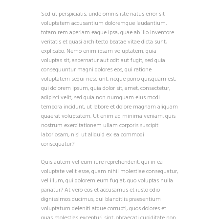
Sed ut perspiciatis, unde omnis iste natus error sit
voluptatem accusantium doloremque laudantium,
totam rem aperiam eaque ipsa, quae ab illo inventore
veritatis et quasi architecto beatae vitae dicta sunt,
explicabo. Nemo enim ipsam voluptatem, quia
voluptas sit, aspernatur aut odit aut fugit, sed quia
consequuntur magni dolores eos, qui ratione
voluptatem sequi nesciunt, neque porro quisquam est,
qui dolorem ipsum, quia dolor sit, amet, consectetur,
adipisci velit, sed quia non numquam eius modi
tempora incidunt, ut labore et dolore magnam aliquam
quaerat voluptatem. Ut enim ad minima veniam, quis
nostrum exercitationem ullam corporis suscipit
laboriosam, nisi ut aliquid ex ea commodi
consequatur?
Quis autem vel eum iure reprehenderit, qui in ea
voluptate velit esse, quam nihil molestiae consequatur,
vel illum, qui dolorem eum fugiat, quo voluptas nulla
pariatur? At vero eos et accusamus et iusto odio
dignissimos ducimus, qui blanditiis praesentium
voluptatum deleniti atque corrupti, quos dolores et
quas molestias excepturi sint, obcaecati cupiditate non