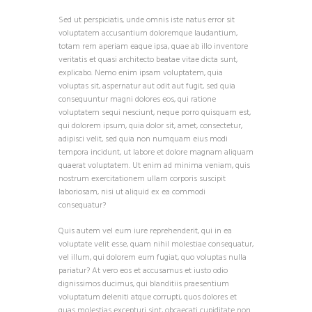
Sed ut perspiciatis, unde omnis iste natus error sit
voluptatem accusantium doloremque laudantium,
totam rem aperiam eaque ipsa, quae ab illo inventore
veritatis et quasi architecto beatae vitae dicta sunt,
explicabo. Nemo enim ipsam voluptatem, quia
voluptas sit, aspernatur aut odit aut fugit, sed quia
consequuntur magni dolores eos, qui ratione
voluptatem sequi nesciunt, neque porro quisquam est,
qui dolorem ipsum, quia dolor sit, amet, consectetur,
adipisci velit, sed quia non numquam eius modi
tempora incidunt, ut labore et dolore magnam aliquam
quaerat voluptatem. Ut enim ad minima veniam, quis
nostrum exercitationem ullam corporis suscipit
laboriosam, nisi ut aliquid ex ea commodi
consequatur?
Quis autem vel eum iure reprehenderit, qui in ea
voluptate velit esse, quam nihil molestiae consequatur,
vel illum, qui dolorem eum fugiat, quo voluptas nulla
pariatur? At vero eos et accusamus et iusto odio
dignissimos ducimus, qui blanditiis praesentium
voluptatum deleniti atque corrupti, quos dolores et
quas molestias excepturi sint, obcaecati cupiditate non