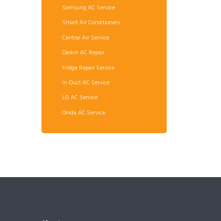
Samsung AC Service
Smart Air Conditioners
Central Air Service
Daikin AC Repair
Fridge Repair Service
In-Duct AC Service
LG AC Service
Onida AC Service