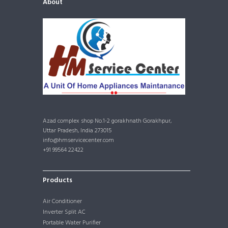
About
Azad complex shop No.1-2 gorakhnath Gorakhpur,
Uttar Pradesh, India 273015
info@hmservicecenter.com
+91 99564 22422
Products
Air Conditioner
Inverter Split AC
Portable Water Purifier