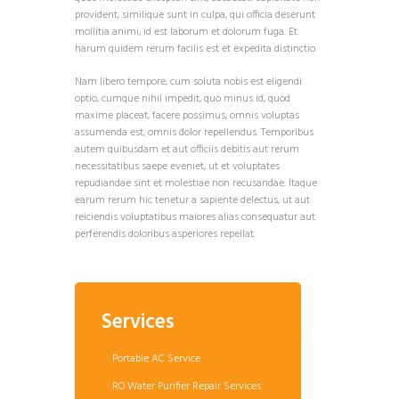
provident, similique sunt in culpa, qui officia deserunt
mollitia animi, id est laborum et dolorum fuga. Et
harum quidem rerum facilis est et expedita distinctio.
Nam libero tempore, cum soluta nobis est eligendi
optio, cumque nihil impedit, quo minus id, quod
maxime placeat, facere possimus, omnis voluptas
assumenda est, omnis dolor repellendus. Temporibus
autem quibusdam et aut officiis debitis aut rerum
necessitatibus saepe eveniet, ut et voluptates
repudiandae sint et molestiae non recusandae. Itaque
earum rerum hic tenetur a sapiente delectus, ut aut
reiciendis voluptatibus maiores alias consequatur aut
perferendis doloribus asperiores repellat.
Services
Portable AC Service
RO Water Purifier Repair Services